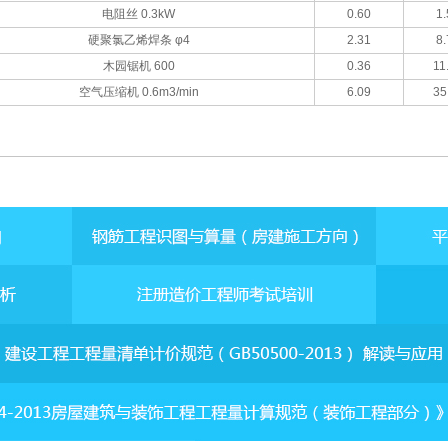
电阻丝 0.3kW
0.60
1.
硬聚氯乙烯焊条 φ4
2.31
8.
木园锯机 600
0.36
11
空气压缩机 0.6m3/min
6.09
35