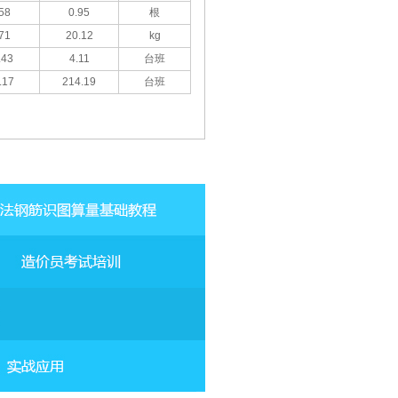
58
0.95
根
71
20.12
kg
.43
4.11
台班
.17
214.19
台班