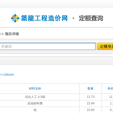
询
>
项目详细
=166mm
材料名称
数量
单价
综合人工 4.5级
12.73
11
其他材料费
15.94
1.
电
10.95
0.