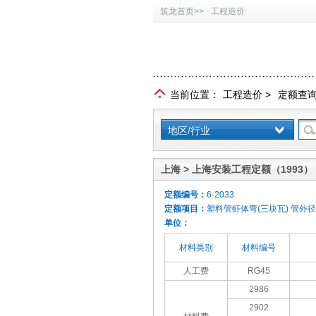
筑龙首页>>
工程造价
当前位置：
工程造价
>
定额查
地区/行业
上海 > 上海安装工程定额（1993）
定额编号：
6-2033
定额项目：
塑料管虾体弯(三块瓦) 管外径<
单位：
材料类别
材料编号
人工费
RG45
2986
2902