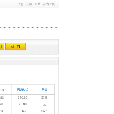
·
消息
·
充值
·
帮助
·
设为主页
(元)
费用(元)
单位
.83
150.60
工日
26
20.08
元
24
2.63
kW.h