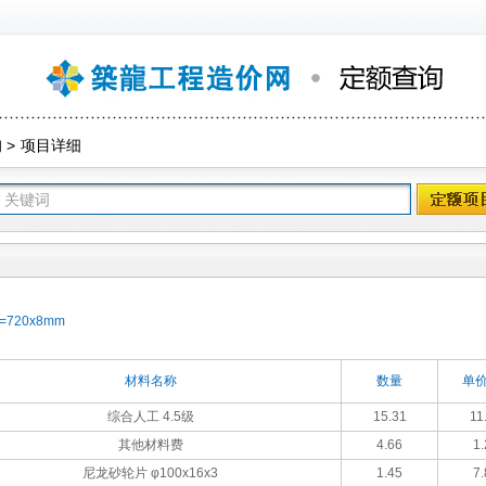
询
>
项目详细
720x8mm
材料名称
数量
单价
综合人工 4.5级
15.31
11
其他材料费
4.66
1.
尼龙砂轮片 φ100x16x3
1.45
7.