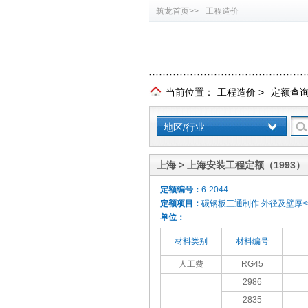
筑龙首页>>
工程造价
当前位置：
工程造价
>
定额查
地区/行业
上海 > 上海安装工程定额（1993）
定额编号：
6-2044
定额项目：
碳钢板三通制作 外径及壁厚<=
单位：
材料类别
材料编号
人工费
RG45
2986
2835