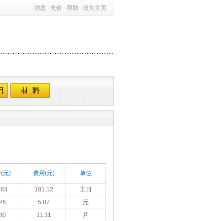
·
消息
·
充值
·
帮助
·
设为主页
(元)
费用(元)
单位
.83
181.12
工日
26
5.87
元
80
11.31
片