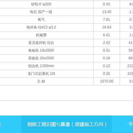
砂轮片 φ200
0.42
8.
电石 国产一级
13.45
1.
氧气
7.91
0.
电焊条 结422 φ3.2
16.83
3.
机械费
6.41
1.
直流弧焊机 综合
2.42
41
卷板机 19x2000
0.31
56
剪板机 20x2000
0.16
80
刨边机 1200mm
0.12
210
龙门式起重机 10t
0.30
101
主 材
1070.00
0.