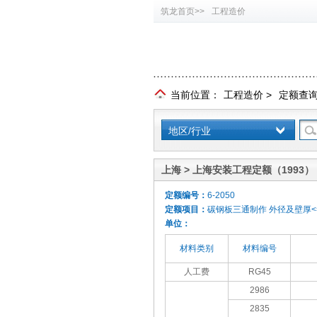
筑龙首页>>
工程造价
当前位置：
工程造价
>
定额查
地区/行业
上海 > 上海安装工程定额（1993）
定额编号：
6-2050
定额项目：
碳钢板三通制作 外径及壁厚<=2
单位：
材料类别
材料编号
人工费
RG45
2986
2835