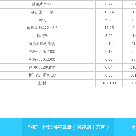
砂轮片 φ200
0.27
8.
电石 国产一级
10.74
1.
氧气
6.32
0.
电焊条 结422 φ3.2
17.75
3.
机械费
5.23
1.
直流弧焊机 综合
2.10
41
卷板机 19x2000
0.18
56
剪板机 20x2000
0.09
80
刨边机 1200mm
0.04
210
龙门式起重机 10t
0.30
101
主 材
1070.00
0.