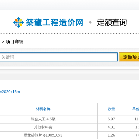
询
>
项目详细
020x16m
材料名称
数量
单价
综合人工 4.5级
6.97
11
其他材料费
4.31
1.
尼龙砂轮片 φ100x16x3
1.26
7.