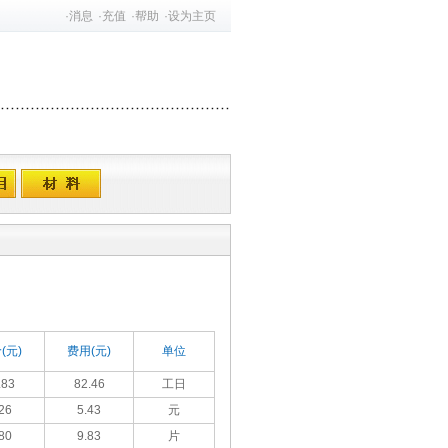
·
消息
·
充值
·
帮助
·
设为主页
(元)
费用(元)
单位
.83
82.46
工日
26
5.43
元
80
9.83
片