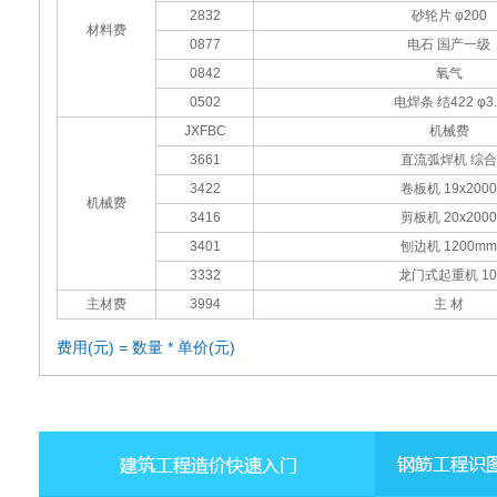
2832
砂轮片 φ200
材料费
0877
电石 国产一级
0842
氧气
0502
电焊条 结422 φ3.
JXFBC
机械费
3661
直流弧焊机 综合
3422
卷板机 19x2000
机械费
3416
剪板机 20x2000
3401
刨边机 1200mm
3332
龙门式起重机 10
主材费
3994
主 材
费用(元) = 数量 * 单价(元)