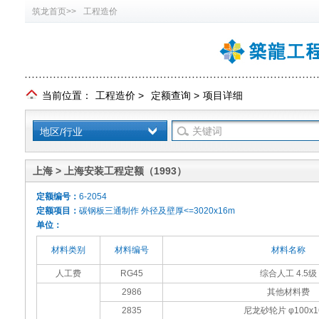
筑龙首页>>
工程造价
当前位置：
工程造价
>
定额查询
>
项目详细
地区/行业
上海 > 上海安装工程定额（1993）
定额编号：
6-2054
定额项目：
碳钢板三通制作 外径及壁厚<=3020x16m
单位：
材料类别
材料编号
材料名称
人工费
RG45
综合人工 4.5级
2986
其他材料费
2835
尼龙砂轮片 φ100x1