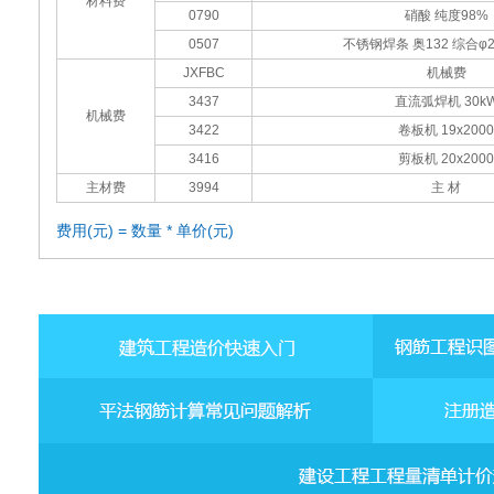
材料费
0790
硝酸 纯度98%
0507
不锈钢焊条 奥132 综合φ2.
JXFBC
机械费
3437
直流弧焊机 30k
机械费
3422
卷板机 19x2000
3416
剪板机 20x2000
主材费
3994
主 材
费用(元) = 数量 * 单价(元)