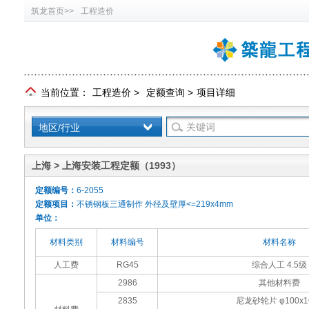
筑龙首页>>
工程造价
当前位置：
工程造价
>
定额查询
>
项目详细
地区/行业
上海 > 上海安装工程定额（1993）
定额编号：
6-2055
定额项目：
不锈钢板三通制作 外径及壁厚<=219x4mm
单位：
材料类别
材料编号
材料名称
人工费
RG45
综合人工 4.5级
2986
其他材料费
2835
尼龙砂轮片 φ100x1