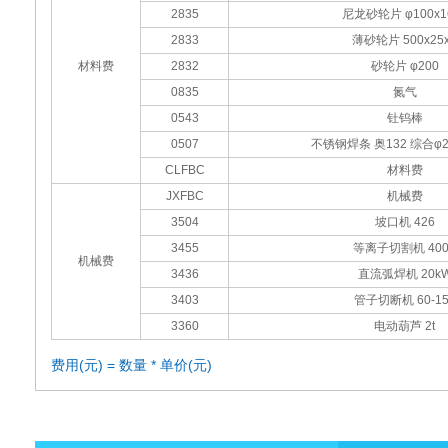
2835
尼龙砂轮片 φ100x1
2833
薄砂轮片 500x25
材料费
2832
砂轮片 φ200
0835
氮气
0543
钍钨棒
0507
不锈钢焊条 奥132 综合φ2.
CLFBC
材料费
JXFBC
机械费
3504
坡口机 426
3455
等离子切割机 400
机械费
3436
直流弧焊机 20k
3403
管子切断机 60-15
3360
电动葫芦 2t
费用(元) = 数量 * 单价(元)