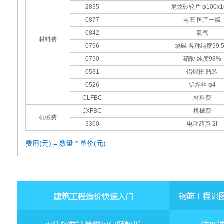
2835
尼龙砂轮片 φ100x1
0877
电石 国产一级
0842
氧气
材料费
0796
烧碱 各种纯度99.
0790
硝酸 纯度98%
0531
铝焊粉 瓶装
0526
铝焊丝 φ4
CLFBC
材料费
JXFBC
机械费
机械费
3360
电动葫芦 2t
费用(元) = 数量 * 单价(元)