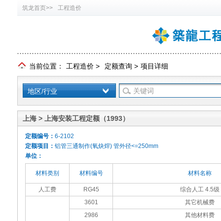
筑龙首页>>
工程造价
当前位置：
工程造价
>
定额查询
>
项目详细
地区/行业
上海 > 上海安装工程定额（1993）
定额编号：
6-2102
定额项目：
铝管三通制作(氧炔焊) 管外径<=250mm
单位：
材料类别
材料编号
材料名称
人工费
RG45
综合人工 4.5级
3601
其它机械费
2986
其他材料费