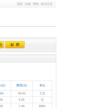
·
消息
·
充值
·
帮助
·
设为主页
(元)
费用(元)
单位
.83
34.43
工日
26
4.25
元
24
7.44
kW.h