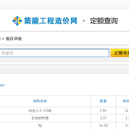
询
>
项目详细
mm
材料名称
数量
单价
综合人工 4.5级
2.91
11
其他材料费
3.37
1.
电
31.02
0.