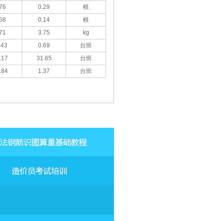
76
0.29
根
58
0.14
根
71
3.75
kg
.43
0.69
台班
.17
31.65
台班
.84
1.37
台班