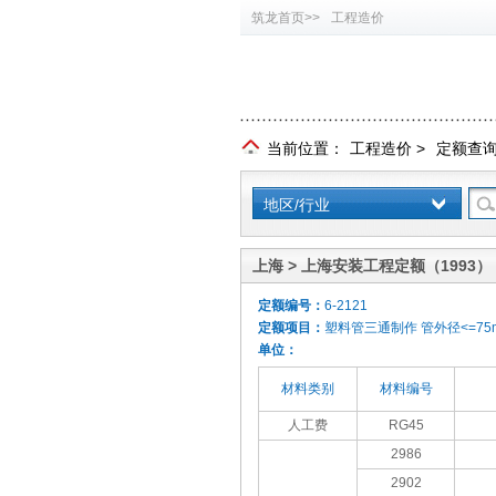
筑龙首页>>
工程造价
当前位置：
工程造价
>
定额查
地区/行业
上海 > 上海安装工程定额（1993）
定额编号：
6-2121
定额项目：
塑料管三通制作 管外径<=75
单位：
材料类别
材料编号
人工费
RG45
2986
2902