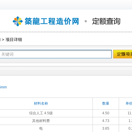
询
>
项目详细
6mm
材料名称
数量
单价
综合人工 4.5级
4.50
11
其他材料费
4.73
1.
电
3.65
0.