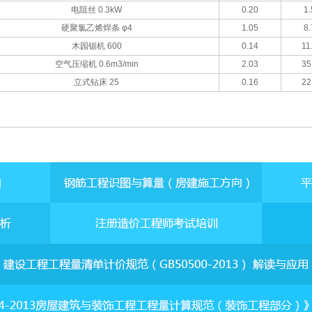
电阻丝 0.3kW
0.20
1.
硬聚氯乙烯焊条 φ4
1.05
8.
木园锯机 600
0.14
11
空气压缩机 0.6m3/min
2.03
35
立式钻床 25
0.16
22