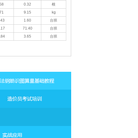
58
0.32
根
71
9.15
kg
.43
1.60
台班
.17
71.40
台班
.84
3.65
台班