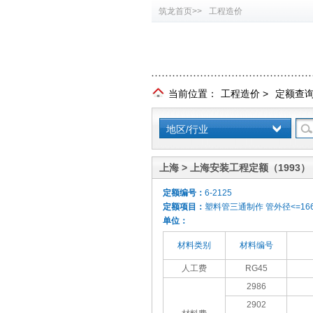
筑龙首页>>
工程造价
当前位置：
工程造价
>
定额查
地区/行业
上海 > 上海安装工程定额（1993）
定额编号：
6-2125
定额项目：
塑料管三通制作 管外径<=16
单位：
材料类别
材料编号
人工费
RG45
2986
2902