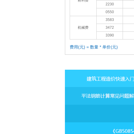
材料费
2230
0550
3583
机械费
3472
3390
费用(元) = 数量 * 单价(元)