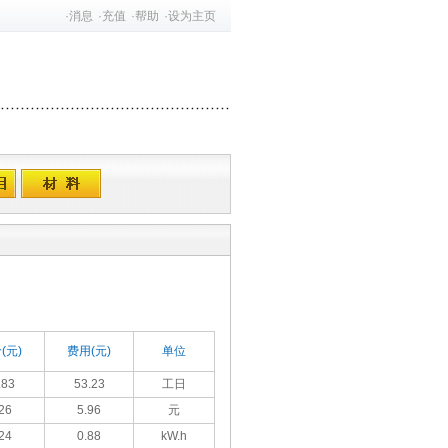
·
消息
·
充值
·
帮助
·
设为主页
(元)
费用(元)
单位
.83
53.23
工日
26
5.96
元
24
0.88
kW.h