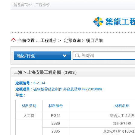
筑龙首页>>
工程造价
当前位置：
工程造价
>
定额查询
>
项目详细
地区/行业
上海 > 上海安装工程定额（1993）
定额编号：
6-2134
定额项目：
碳钢板异径管制作 外径及壁厚<=720x8mm
单位：
材料类别
材料编号
材料名称
人工费
RG45
综合人工 4.5级
2986
其他材料费
2835
尼龙砂轮片 φ100x1