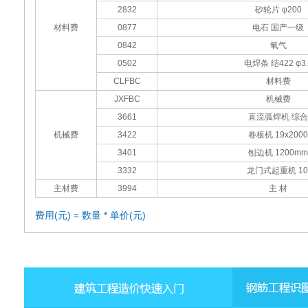
2832
砂轮片 φ200
材料费
0877
电石 国产一级
0842
氧气
0502
电焊条 结422 φ3.
CLFBC
材料费
JXFBC
机械费
3661
直流弧焊机 综合
机械费
3422
卷板机 19x2000
3401
刨边机 1200mm
3332
龙门式起重机 10
主材费
3994
主 材
费用(元) = 数量 * 单价(元)