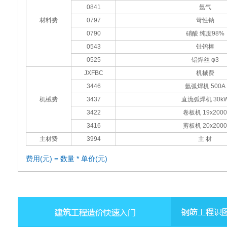
0841
氩气
材料费
0797
苛性钠
0790
硝酸 纯度98%
0543
钍钨棒
0525
铝焊丝 φ3
JXFBC
机械费
3446
氩弧焊机 500A
机械费
3437
直流弧焊机 30k
3422
卷板机 19x2000
3416
剪板机 20x2000
主材费
3994
主 材
费用(元) = 数量 * 单价(元)