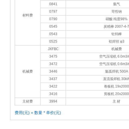
0841
氩气
0797
苛性钠
材料费
0790
硝酸 纯度98%
0545
炭精棒 2007-4-
0543
钍钨棒
0525
铝焊丝 φ3
JXFBC
机械费
3475
空气压缩机 6.0m3/
3472
空气压缩机 0.6m3/
机械费
3446
氩弧焊机 500A
3437
直流弧焊机 30k
3422
卷板机 19x2000
3416
剪板机 20x2000
主材费
3994
主 材
费用(元) = 数量 * 单价(元)