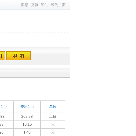
·
消息
·
充值
·
帮助
·
设为主页
(元)
费用(元)
单位
.83
262.98
工日
88
10.15
元
26
1.40
元