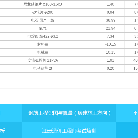
尼龙砂轮片 φ100x16x3
1.40
7.
砂轮片 φ200
0.04
8.
电石 国产一级
38.99
1.
氧气
22.94
0.
电焊条 结422 φ3.2
7.34
3.
材料费
-10.15
1.
机械费
10.15
1.
交流弧焊机 21kVA
1.01
40
电动葫芦 2t
0.20
15