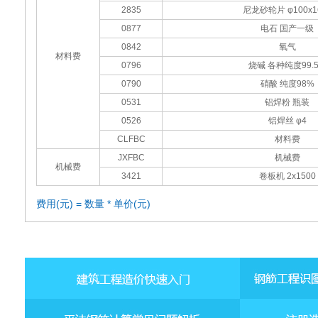
2835
尼龙砂轮片 φ100x1
0877
电石 国产一级
0842
氧气
材料费
0796
烧碱 各种纯度99.
0790
硝酸 纯度98%
0531
铝焊粉 瓶装
0526
铝焊丝 φ4
CLFBC
材料费
JXFBC
机械费
机械费
3421
卷板机 2x1500
费用(元) = 数量 * 单价(元)