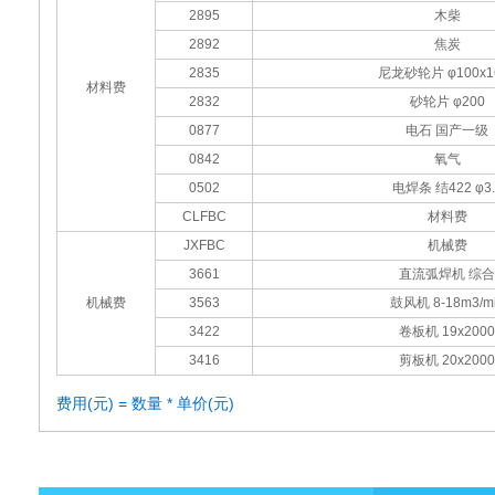
2895
木柴
2892
焦炭
2835
尼龙砂轮片 φ100x1
材料费
2832
砂轮片 φ200
0877
电石 国产一级
0842
氧气
0502
电焊条 结422 φ3.
CLFBC
材料费
JXFBC
机械费
3661
直流弧焊机 综合
机械费
3563
鼓风机 8-18m3/m
3422
卷板机 19x2000
3416
剪板机 20x2000
费用(元) = 数量 * 单价(元)