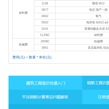
1138
螺母 M12
0877
电石 国产一级
材料费
0842
氧气
0502
电焊条 结422 φ3.
0241
普通硅酸盐水泥 42
CLFBC
材料费
JXFBC
机械费
机械费
3661
直流弧焊机 综合
费用(元) = 数量 * 单价(元)