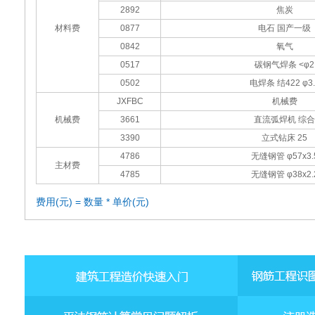
2892
焦炭
材料费
0877
电石 国产一级
0842
氧气
0517
碳钢气焊条 <φ2
0502
电焊条 结422 φ3.
JXFBC
机械费
机械费
3661
直流弧焊机 综合
3390
立式钻床 25
4786
无缝钢管 φ57x3.
主材费
4785
无缝钢管 φ38x2.
费用(元) = 数量 * 单价(元)