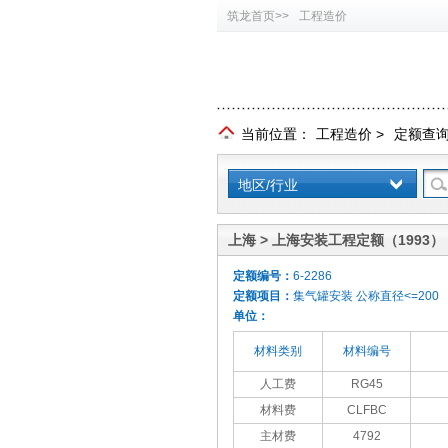
筑龙首页>>
工程造价
当前位置：
工程造价
>
定额查
地区/行业
上海 > 上海安装工程定额（1993）
定额编号：
6-2286
定额项目：
集气罐安装 公称直径<=200
单位：
材料类别
材料编号
人工费
RG45
材料费
CLFBC
主材费
4792