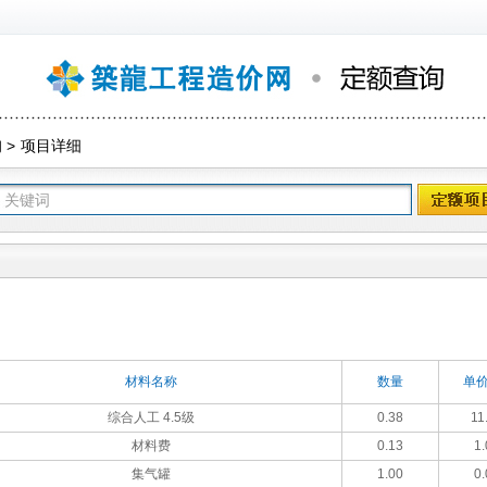
询
>
项目详细
材料名称
数量
单价
综合人工 4.5级
0.38
11
材料费
0.13
1.
集气罐
1.00
0.