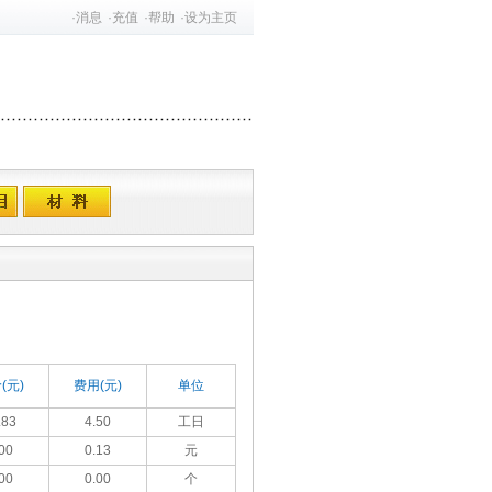
·
消息
·
充值
·
帮助
·
设为主页
(元)
费用(元)
单位
.83
4.50
工日
00
0.13
元
00
0.00
个