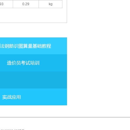
93
0.29
kg