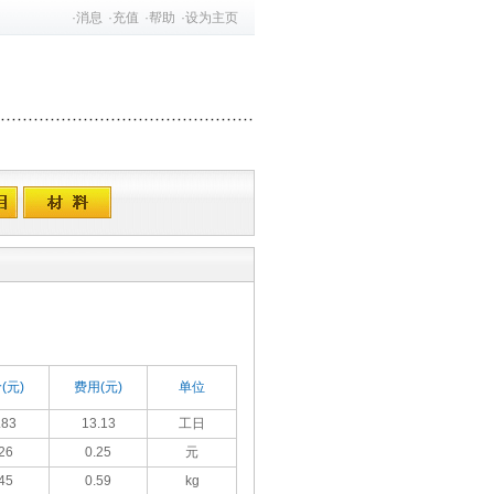
·
消息
·
充值
·
帮助
·
设为主页
(元)
费用(元)
单位
.83
13.13
工日
26
0.25
元
45
0.59
kg