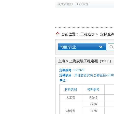
筑龙首页>>
工程造价
当前位置：
工程造价
>
定额查
地区/行业
上海 > 上海安装工程定额（1993）
定额编号：
6-2325
定额项目：
柔性套管安装 公称直径<=50
单位：
材料类别
材料编号
人工费
RG45
2986
材料费
0775