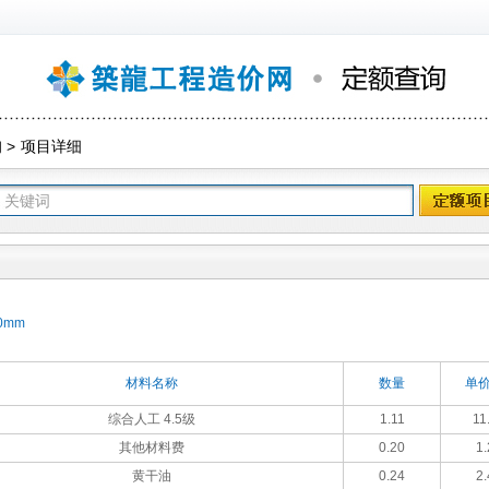
询
>
项目详细
0mm
材料名称
数量
单价
综合人工 4.5级
1.11
11
其他材料费
0.20
1.
黄干油
0.24
2.