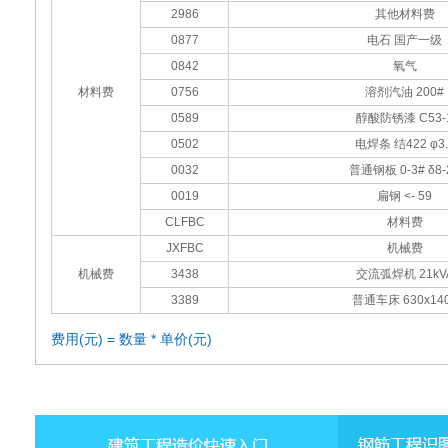
2986
其他材料费
0877
电石 国产一级
0842
氧气
材料费
0756
溶剂汽油 200#
0589
醇酸防锈漆 C53-
0502
电焊条 结422 φ3.
0032
普通钢板 0-3# δ8-
0019
扁钢 <- 59
CLFBC
材料费
JXFBC
机械费
机械费
3438
交流弧焊机 21kV
3389
普通车床 630x14
费用(元) = 数量 * 单价(元)