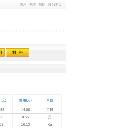
·
消息
·
充值
·
帮助
·
设为主页
(元)
费用(元)
单位
.83
14.08
工日
88
0.55
元
68
16.13
Kg