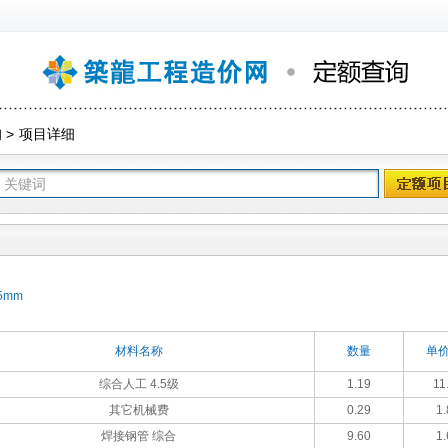
询
>
项目详细
5mm
材料名称
数量
单价
综合人工 4.5级
1.19
11
其它机械费
0.29
1.
焊接钢管 综合
9.60
1.