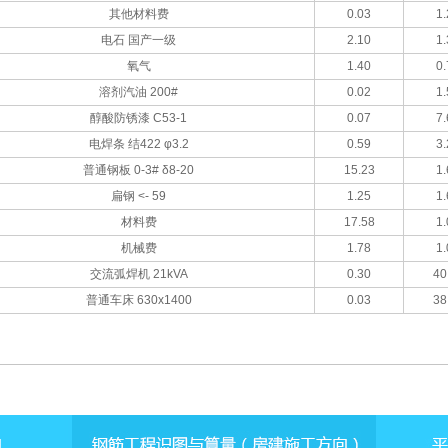
其他材料费
0.03
1.
电石 国产一级
2.10
1.
氧气
1.40
0.
溶剂汽油 200#
0.02
1.
醇酸防锈漆 C53-1
0.07
7.
电焊条 结422 φ3.2
0.59
3.
普通钢板 0-3# δ8-20
15.23
1.
扁钢 <- 59
1.25
1.
材料费
17.58
1.
机械费
1.78
1.
交流弧焊机 21kVA
0.30
40
普通车床 630x1400
0.03
38