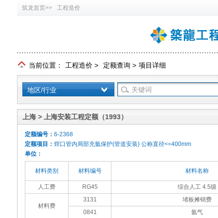
筑龙首页>>
工程造价
当前位置：
工程造价
>
定额查询
>
项目详细
地区/行业
上海 > 上海安装工程定额（1993）
定额编号：
6-2368
定额项目：
焊口管内局部充氩保护(管道安装) 公称直径<=400mm
单位：
材料类别
材料编号
材料名称
人工费
RG45
综合人工 4.5级
3131
堵板摊销费
材料费
0841
氩气