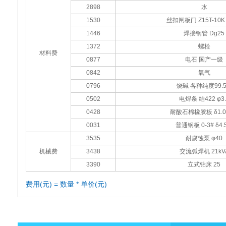
2898
水
1530
丝扣闸板门 Z15T-10K 
1446
焊接钢管 Dg25
1372
螺栓
材料费
0877
电石 国产一级
0842
氧气
0796
烧碱 各种纯度99.
0502
电焊条 结422 φ3.
0428
耐酸石棉橡胶板 δ1.
0031
普通钢板 0-3# δ4.5
3535
耐腐蚀泵 φ40
机械费
3438
交流弧焊机 21kV
3390
立式钻床 25
费用(元) = 数量 * 单价(元)