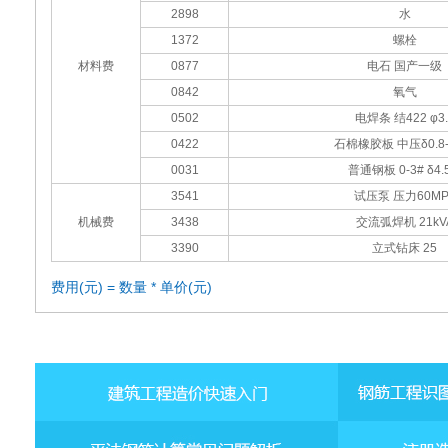
2898
水
1372
螺栓
材料费
0877
电石 国产一级
0842
氧气
0502
电焊条 结422 φ3.
0422
石棉橡胶板 中压δ0.8
0031
普通钢板 0-3# δ4.5
3541
试压泵 压力60MP
机械费
3438
交流弧焊机 21kV
3390
立式钻床 25
费用(元) = 数量 * 单价(元)