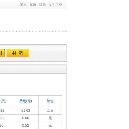
·
消息
·
充值
·
帮助
·
设为主页
(元)
费用(元)
单位
.83
61.63
工日
88
0.06
元
26
0.52
元