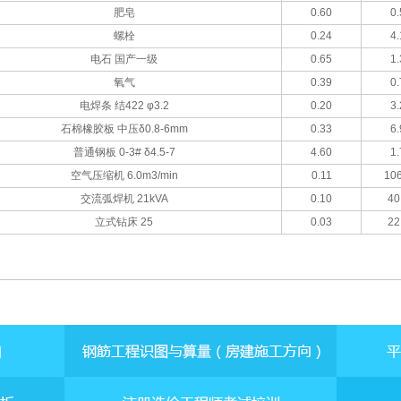
肥皂
0.60
0.
螺栓
0.24
4.
电石 国产一级
0.65
1.
氧气
0.39
0.
电焊条 结422 φ3.2
0.20
3.
石棉橡胶板 中压δ0.8-6mm
0.33
6.
普通钢板 0-3# δ4.5-7
4.60
1.
空气压缩机 6.0m3/min
0.11
106
交流弧焊机 21kVA
0.10
40
立式钻床 25
0.03
22