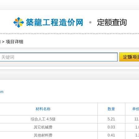
询
>
项目详细
mm
材料名称
数量
单价
综合人工 4.5级
5.21
11
其它机械费
0.03
1.
其他材料费
0.41
1.