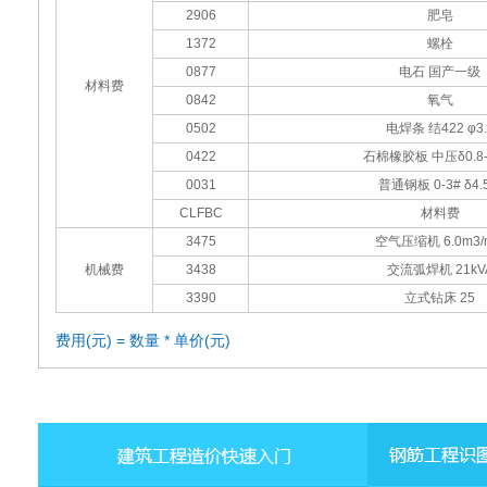
2906
肥皂
1372
螺栓
0877
电石 国产一级
材料费
0842
氧气
0502
电焊条 结422 φ3.
0422
石棉橡胶板 中压δ0.8
0031
普通钢板 0-3# δ4.5
CLFBC
材料费
3475
空气压缩机 6.0m3/
机械费
3438
交流弧焊机 21kV
3390
立式钻床 25
费用(元) = 数量 * 单价(元)