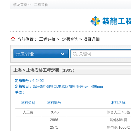
筑龙首页>>
工程造价
当前位置：
工程造价
>
定额查询
>
项目详细
地区/行业
上海 > 上海安装工程定额（1993）
定额编号：
6-2492
定额项目：
高压铬钼钢管口.电感应加热 管外径<=406mm
单位：
材料类别
材料编号
材料名称
人工费
RG45
综合人工 4.5级
2986
其他材料费
2571
热电偶 1000℃