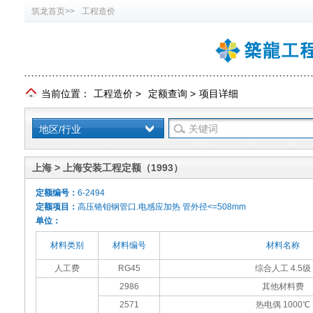
筑龙首页>>
工程造价
当前位置：
工程造价
>
定额查询
>
项目详细
地区/行业
上海 > 上海安装工程定额（1993）
定额编号：
6-2494
定额项目：
高压铬钼钢管口.电感应加热 管外径<=508mm
单位：
材料类别
材料编号
材料名称
人工费
RG45
综合人工 4.5级
2986
其他材料费
2571
热电偶 1000℃