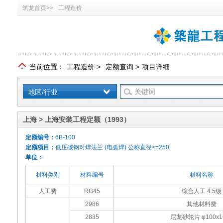
筑龙首页>>
工程造价
当前位置：
工程造价
>
定额查询
>
项目详细
地区/行业
上海 > 上海安装工程定额（1993）
定额编号：
6B-100
定额项目：
低压碳钢对焊法兰 (电弧焊) 公称直径<=250
单位：
材料类别
材料编号
材料名称
人工费
RG45
综合人工 4.5级
2986
其他材料费
2835
尼龙砂轮片 φ100x1