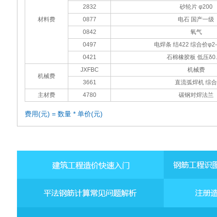
2832
砂轮片 φ200
材料费
0877
电石 国产一级
0842
氧气
0497
电焊条 结422 综合价φ2-
0421
石棉橡胶板 低压δ0.
JXFBC
机械费
机械费
3661
直流弧焊机 综合
主材费
4780
碳钢对焊法兰
费用(元) = 数量 * 单价(元)