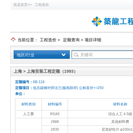
筑龙首页>>
工程造价
当前位置：
工程造价
>
定额查询
>
项目详细
地区/行业
上海 > 上海安装工程定额（1993）
定额编号：
6B-118
定额项目：
低压碳钢对焊法兰(氩电联焊) 公称直径<=250
单位：
材料类别
材料编号
材料名称
人工费
RG45
综合人工 4.5级
2986
其他材料费
2835
尼龙砂轮片 φ100x1