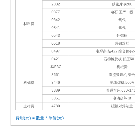
2832
砂轮片 φ200
0877
电石 国产一级
0842
氧气
材料费
0841
氩气
0543
钍钨棒
0518
碳钢焊丝
0497
电焊条 结422 综合价φ2-
0421
石棉橡胶板 低压δ0.
JXFBC
机械费
3661
直流弧焊机 综合
机械费
3446
氩弧焊机 500A
3389
普通车床 630x14
3361
电动葫芦 3t
主材费
4780
碳钢对焊法兰
费用(元) = 数量 * 单价(元)