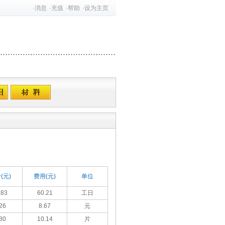
·
消息
·
充值
·
帮助
·
设为主页
(元)
费用(元)
单位
.83
60.21
工日
26
8.67
元
80
10.14
片