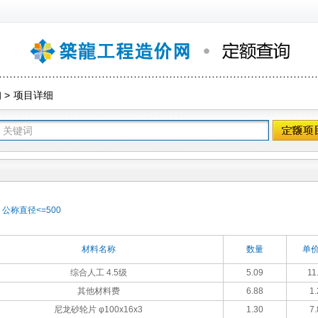
询
>
项目详细
公称直径<=500
材料名称
数量
单价
综合人工 4.5级
5.09
11
其他材料费
6.88
1.
尼龙砂轮片 φ100x16x3
1.30
7.