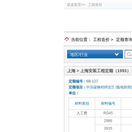
筑龙首页>>
工程造价
当前位置：
工程造价
>
定额查
地区/行业
上海 > 上海安装工程定额（1993）
定额编号：
6B-127
定额项目：
中压碳钢对焊法兰 (氩电联焊) 
单位：
材料类别
材料编号
人工费
RG45
2986
2835