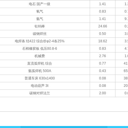
电石 国产一级
1.41
1.
氧气
0.83
0.
氩气
1.41
9.
钍钨棒
24.66
0.
碳钢焊丝
0.50
3.
电焊条 结422 综合价φ2-4各25%
18.62
3.
石棉橡胶板 低压δ0.8-6
0.83
4.
机械费
2.76
1.
直流弧焊机 综合
0.77
41
氩弧焊机 500A
0.43
65
普通车床 630x1400
0.08
38
电动葫芦 3t
0.08
20
碳钢对焊法兰
2.00
0.