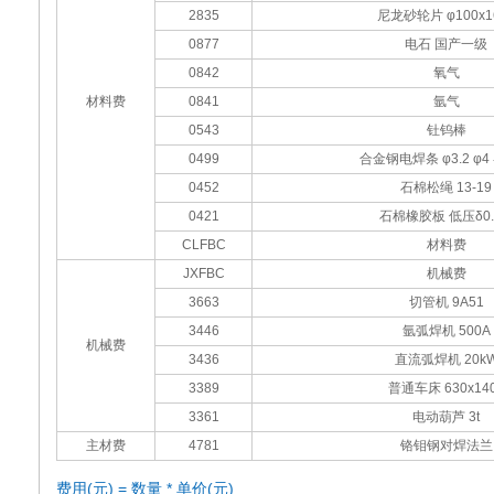
2835
尼龙砂轮片 φ100x1
0877
电石 国产一级
0842
氧气
材料费
0841
氩气
0543
钍钨棒
0499
合金钢电焊条 φ3.2 φ4
0452
石棉松绳 13-19
0421
石棉橡胶板 低压δ0.
CLFBC
材料费
JXFBC
机械费
3663
切管机 9A51
3446
氩弧焊机 500A
机械费
3436
直流弧焊机 20k
3389
普通车床 630x14
3361
电动葫芦 3t
主材费
4781
铬钼钢对焊法兰
费用(元) = 数量 * 单价(元)