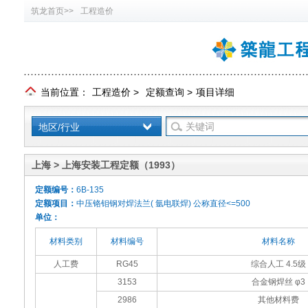
筑龙首页>>
工程造价
当前位置：
工程造价
>
定额查询
>
项目详细
地区/行业
上海 > 上海安装工程定额（1993）
定额编号：
6B-135
定额项目：
中压铬钼钢对焊法兰( 氩电联焊) 公称直径<=500
单位：
材料类别
材料编号
材料名称
人工费
RG45
综合人工 4.5级
3153
合金钢焊丝 φ3
2986
其他材料费