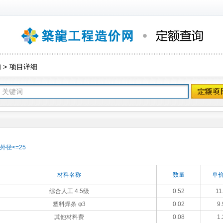
询
>
项目详细
外径<=25
材料名称
数量
单价
综合人工 4.5级
0.52
11
塑料焊条 φ3
0.02
9.
其他材料费
0.08
1.