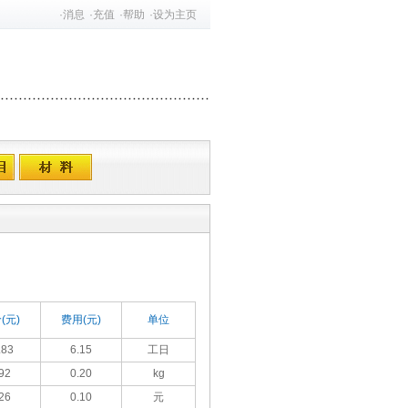
·
消息
·
充值
·
帮助
·
设为主页
(元)
费用(元)
单位
.83
6.15
工日
92
0.20
kg
26
0.10
元