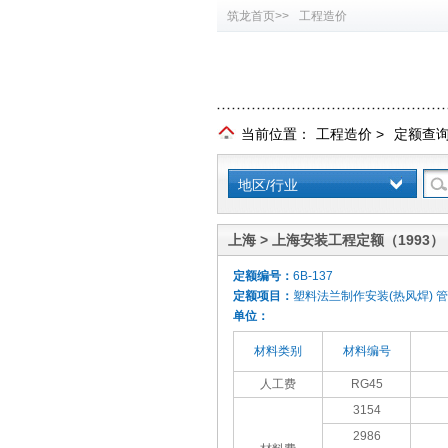
筑龙首页>>
工程造价
当前位置：
工程造价
>
定额查
地区/行业
上海 > 上海安装工程定额（1993）
定额编号：
6B-137
定额项目：
塑料法兰制作安装(热风焊) 管
单位：
材料类别
材料编号
人工费
RG45
3154
2986