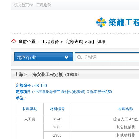
筑龙首页>>
工程造价
当前位置：
工程造价
>
定额查询
>
项目详细
地区/行业
上海 > 上海安装工程定额（1993）
定额编号：
6B-160
定额项目：
中压螺旋卷管三通制作(电弧焊) 公称直径<=350
单位：
材料类别
材料编号
材料名称
人工费
RG45
综合人工 4.5级
3601
其它机械费
2986
其他材料费