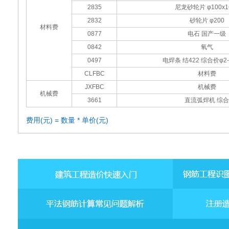
2835
尼龙砂轮片 φ100x1
2832
砂轮片 φ200
材料费
0877
电石 国产一级
0842
氧气
0497
电焊条 结422 综合价φ2-
CLFBC
材料费
JXFBC
机械费
机械费
3661
直流弧焊机 综合
费用(元) = 数量 * 单价(元)