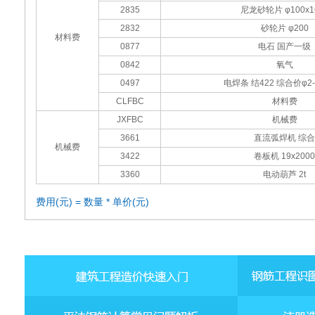
2835
尼龙砂轮片 φ100x1
2832
砂轮片 φ200
材料费
0877
电石 国产一级
0842
氧气
0497
电焊条 结422 综合价φ2-
CLFBC
材料费
JXFBC
机械费
3661
直流弧焊机 综合
机械费
3422
卷板机 19x2000
3360
电动葫芦 2t
费用(元) = 数量 * 单价(元)