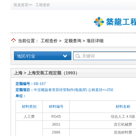
筑龙首页>>
工程造价
当前位置：
工程造价
>
定额查询
>
项目详细
地区/行业
上海 > 上海安装工程定额（1993）
定额编号：
6B-167
定额项目：
中压螺旋卷管异径管制作(电弧焊) 公称直径<=250
单位：
材料类别
材料编号
材料名称
人工费
RG45
综合人工 4.5级
3601
其它机械费
2986
其他材料费