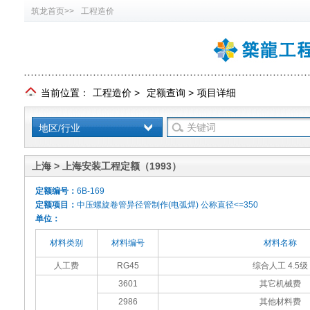
筑龙首页>>
工程造价
当前位置：
工程造价
>
定额查询
>
项目详细
地区/行业
上海 > 上海安装工程定额（1993）
定额编号：
6B-169
定额项目：
中压螺旋卷管异径管制作(电弧焊) 公称直径<=350
单位：
材料类别
材料编号
材料名称
人工费
RG45
综合人工 4.5级
3601
其它机械费
2986
其他材料费