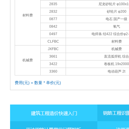
2835
尼龙砂轮片 φ100x1
2832
砂轮片 φ200
材料费
0877
电石 国产一级
0842
氧气
0497
电焊条 结422 综合价φ2-
CLFBC
材料费
JXFBC
机械费
3661
直流弧焊机 综合
机械费
3422
卷板机 19x2000
3360
电动葫芦 2t
费用(元) = 数量 * 单价(元)