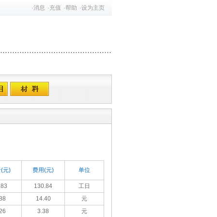
·
消息
·
充值
·
帮助
·
设为主页
(元)
费用(元)
单位
.83
130.84
工日
88
14.40
元
26
3.38
元