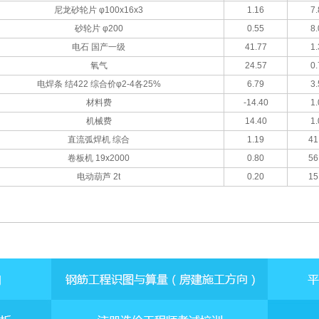
尼龙砂轮片 φ100x16x3
1.16
7.
砂轮片 φ200
0.55
8.
电石 国产一级
41.77
1.
氧气
24.57
0.
电焊条 结422 综合价φ2-4各25%
6.79
3.
材料费
-14.40
1.
机械费
14.40
1.
直流弧焊机 综合
1.19
41
卷板机 19x2000
0.80
56
电动葫芦 2t
0.20
15