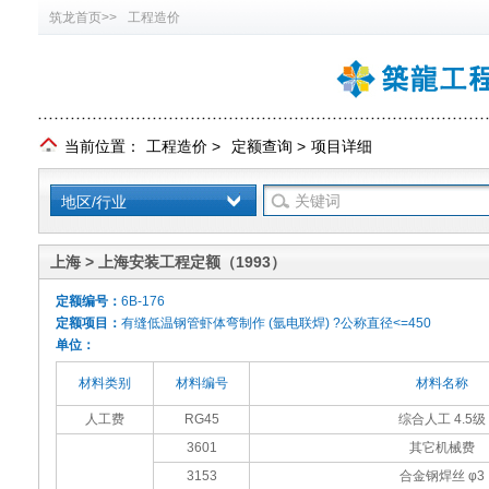
筑龙首页>>
工程造价
当前位置：
工程造价
>
定额查询
>
项目详细
地区/行业
上海 > 上海安装工程定额（1993）
定额编号：
6B-176
定额项目：
有缝低温钢管虾体弯制作 (氩电联焊) ?公称直径<=450
单位：
材料类别
材料编号
材料名称
人工费
RG45
综合人工 4.5级
3601
其它机械费
3153
合金钢焊丝 φ3