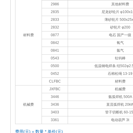
2986
其他材料费
2835
尼龙砂轮片 φ100x1
2833
薄砂轮片 500x25
2832
砂轮片 φ200
材料费
0877
电石 国产一级
0842
氧气
0841
氩气
0543
钍钨棒
0500
低温钢电焊条 结502φ2.5
0452
石棉松绳 13-19
CLFBC
材料费
JXFBC
机械费
3446
氩弧焊机 500A
机械费
3436
直流弧焊机 20k
3403
管子切断机 60-15
3361
电动葫芦 3t
费用(元) = 数量 * 单价(元)