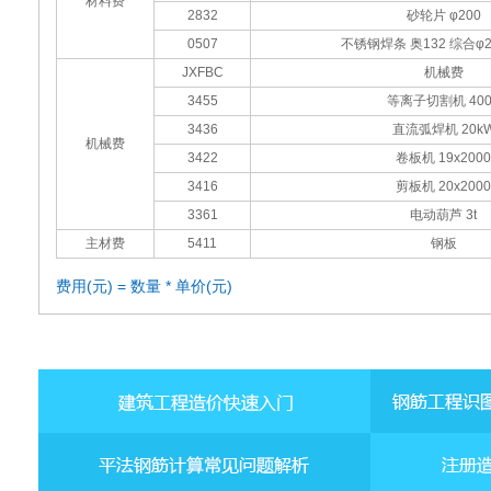
材料费
2832
砂轮片 φ200
0507
不锈钢焊条 奥132 综合φ2.
JXFBC
机械费
3455
等离子切割机 400
3436
直流弧焊机 20k
机械费
3422
卷板机 19x2000
3416
剪板机 20x2000
3361
电动葫芦 3t
主材费
5411
钢板
费用(元) = 数量 * 单价(元)