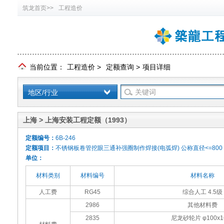
筑龙首页>>
工程造价
当前位置：
工程造价
>
定额查询
>
项目详细
地区/行业
上海 > 上海安装工程定额（1993）
定额编号：
6B-246
定额项目：
不锈钢板卷管挖眼三通补强圈制作焊接(电弧焊) 公称直径<=800
单位：
材料类别
材料编号
材料名称
人工费
RG45
综合人工 4.5级
2986
其他材料费
2835
尼龙砂轮片 φ100x1