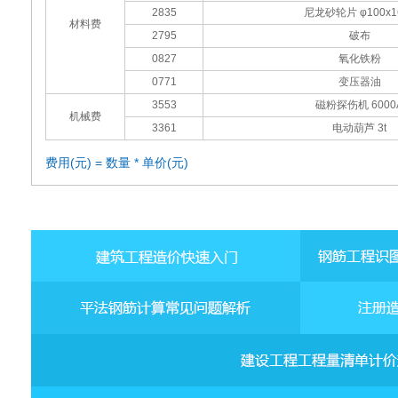
2835
尼龙砂轮片 φ100x1
材料费
2795
破布
0827
氧化铁粉
0771
变压器油
3553
磁粉探伤机 6000
机械费
3361
电动葫芦 3t
费用(元) = 数量 * 单价(元)