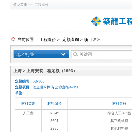
筑龙首页>>
工程造价
当前位置：
工程造价
>
定额查询
>
项目详细
地区/行业
上海 > 上海安装工程定额（1993）
定额编号：
6B-306
定额项目：
管道磁粉探伤 公称直径<=350
单位：
材料类别
材料编号
材料名称
人工费
RG45
综合人工 4.5级
3601
其它机械费
2986
其他材料费