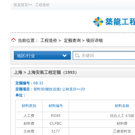
筑龙首页>>
工程造价
当前位置：
工程造价
>
定额查询
>
项目详细
地区/行业
上海 > 上海安装工程定额（1993）
定额编号：
6B-32
定额项目：
塑料管(螺纹连接) 公称直径<=20
单位：
材料类别
材料编号
材料名称
人工费
RG45
综合人工 4.5级
材料费
CLFBC
材料费
主材费
5177
乙烯塑料管