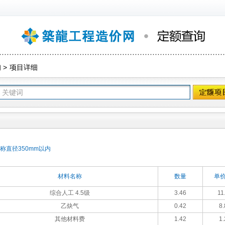
询
>
项目详细
称直径350mm以内
材料名称
数量
单价
综合人工 4.5级
3.46
11
乙炔气
0.42
8.
其他材料费
1.42
1.