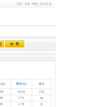
·
消息
·
充值
·
帮助
·
设为主页
(元)
费用(元)
单位
.83
40.93
工日
89
3.73
kg
26
1.79
元