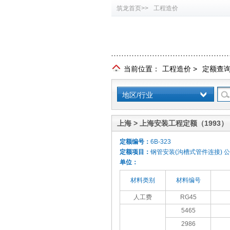
筑龙首页>>
工程造价
当前位置：
工程造价
>
定额查
地区/行业
上海 > 上海安装工程定额（1993）
定额编号：
6B-323
定额项目：
钢管安装(沟槽式管件连接) 公
单位：
材料类别
材料编号
人工费
RG45
5465
2986