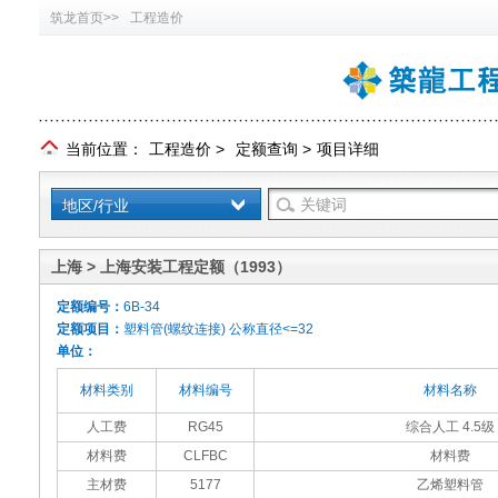
筑龙首页>>
工程造价
当前位置：
工程造价
>
定额查询
>
项目详细
地区/行业
上海 > 上海安装工程定额（1993）
定额编号：
6B-34
定额项目：
塑料管(螺纹连接) 公称直径<=32
单位：
材料类别
材料编号
材料名称
人工费
RG45
综合人工 4.5级
材料费
CLFBC
材料费
主材费
5177
乙烯塑料管