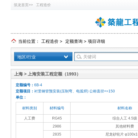
筑龙首页>>
工程造价
当前位置：
工程造价
>
定额查询
>
项目详细
地区/行业
上海 > 上海安装工程定额（1993）
定额编号：
6B-4
定额项目：
衬里钢管预安装(压制弯、电弧焊) 公称直径<=150
单位：
材料类别
材料编号
材料名称
人工费
RG45
综合人工 4.5级
2986
其他材料费
2835
尼龙砂轮片 φ100x1