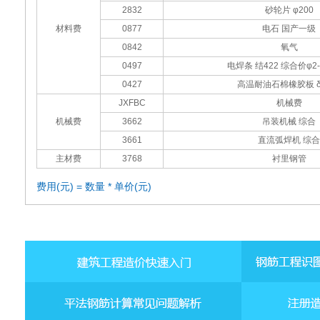
2832
砂轮片 φ200
材料费
0877
电石 国产一级
0842
氧气
0497
电焊条 结422 综合价φ2-
0427
高温耐油石棉橡胶板 δ0
JXFBC
机械费
机械费
3662
吊装机械 综合
3661
直流弧焊机 综合
主材费
3768
衬里钢管
费用(元) = 数量 * 单价(元)