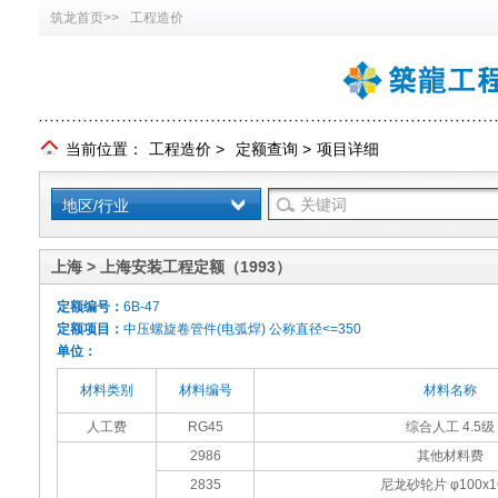
筑龙首页>>
工程造价
当前位置：
工程造价
>
定额查询
>
项目详细
地区/行业
上海 > 上海安装工程定额（1993）
定额编号：
6B-47
定额项目：
中压螺旋卷管件(电弧焊) 公称直径<=350
单位：
材料类别
材料编号
材料名称
人工费
RG45
综合人工 4.5级
2986
其他材料费
2835
尼龙砂轮片 φ100x1