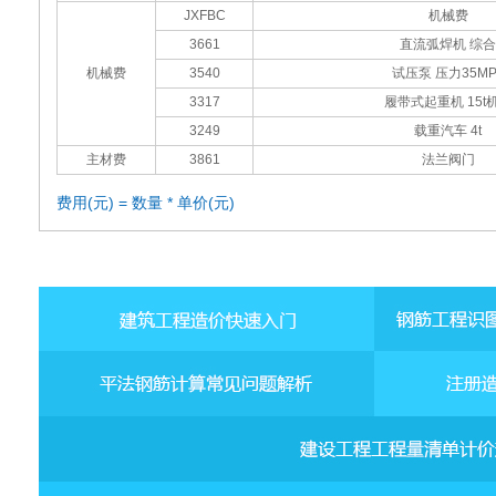
JXFBC
机械费
3661
直流弧焊机 综合
机械费
3540
试压泵 压力35MP
3317
履带式起重机 15t
3249
载重汽车 4t
主材费
3861
法兰阀门
费用(元) = 数量 * 单价(元)