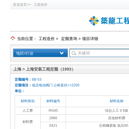
筑龙首页>>
工程造价
当前位置：
工程造价
>
定额查询
>
项目详细
地区/行业
上海 > 上海安装工程定额（1993）
定额编号：
6B-53
定额项目：
低压电动阀门 公称直径<=2200
单位：
材料类别
材料编号
材料名称
人工费
RG45
综合人工 4.5级
2986
其他材料费
材料费
0421
石棉橡胶板 低压δ0.