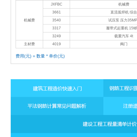
JXFBC
机械费
3661
直流弧焊机 综合
机械费
3540
试压泵 压力35MP
3317
履带式起重机 15t
3249
载重汽车 4t
主材费
4019
阀门
费用(元) = 数量 * 单价(元)