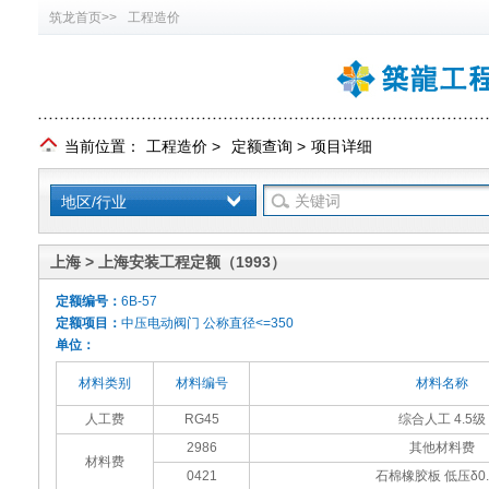
筑龙首页>>
工程造价
当前位置：
工程造价
>
定额查询
>
项目详细
地区/行业
上海 > 上海安装工程定额（1993）
定额编号：
6B-57
定额项目：
中压电动阀门 公称直径<=350
单位：
材料类别
材料编号
材料名称
人工费
RG45
综合人工 4.5级
2986
其他材料费
材料费
0421
石棉橡胶板 低压δ0.