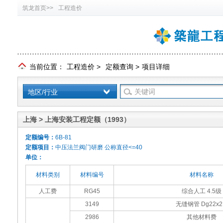
筑龙首页>>
工程造价
当前位置：
工程造价
>
定额查询
>
项目详细
地区/行业
上海 > 上海安装工程定额（1993）
定额编号：
6B-81
定额项目：
中压法兰阀门研磨 公称直径<=40
单位：
材料类别
材料编号
材料名称
人工费
RG45
综合人工 4.5级
3149
无缝钢管 Dg22x2
2986
其他材料费