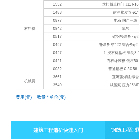
1552
丝扣截止阀门 J11T-16
1488
耐油胶皮管 φ1"
0877
电石 国产一级
材料费
0842
氧气
0517
碳钢气焊条 <φ2
0497
电焊条 结422 综合价φ2-
0447
油浸石棉盘根 编制3 4
0421
石棉橡胶板 低压δ0.
0032
普通钢板 0-3# δ8-
3661
直流弧焊机 综合
机械费
3540
试压泵 压力35MP
费用(元) = 数量 * 单价(元)