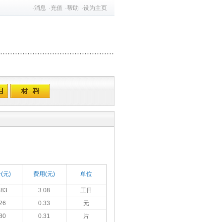
·
消息
·
充值
·
帮助
·
设为主页
(元)
费用(元)
单位
.83
3.08
工日
26
0.33
元
80
0.31
片