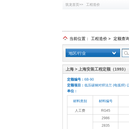
筑龙首页>>
工程造价
当前位置：
工程造价
>
定额查
地区/行业
上海 > 上海安装工程定额（1993）
定额编号：
6B-90
定额项目：
低压碳钢对焊法兰 (电弧焊) 公
单位：
材料类别
材料编号
人工费
RG45
2986
2835