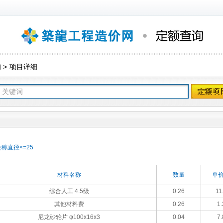
询
>
项目详细
称直径<=25
材料名称
数量
单价
综合人工 4.5级
0.26
11
其他材料费
0.26
1.
尼龙砂轮片 φ100x16x3
0.04
7.