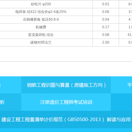
砂轮片 φ200
0.01
8.
电焊条 结422 综合价φ2-4各25%
0.06
3.
石棉橡胶板 低压δ0.8-6
0.04
4.
机械费
0.17
1.
直流弧焊机 综合
0.08
41
碳钢对焊法兰
2.00
0.