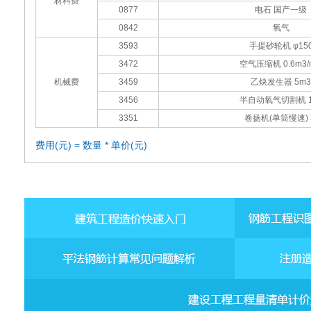
材料费
0877
电石 国产一级
0842
氧气
3593
手提砂轮机 φ15
3472
空气压缩机 0.6m3/
机械费
3459
乙炔发生器 5m3
3456
半自动氧气切割机 1
3351
卷扬机(单筒慢速) 
费用(元) = 数量 * 单价(元)