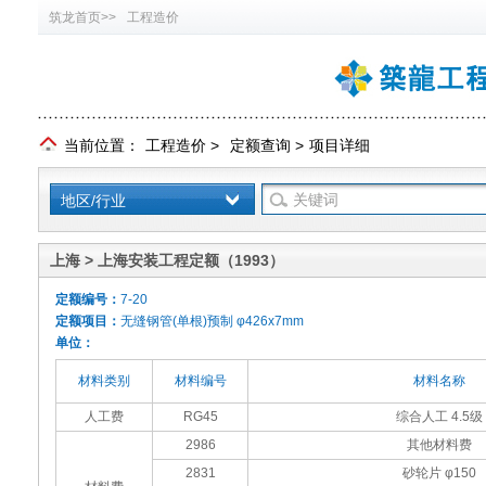
筑龙首页>>
工程造价
当前位置：
工程造价
>
定额查询
>
项目详细
地区/行业
上海 > 上海安装工程定额（1993）
定额编号：
7-20
定额项目：
无缝钢管(单根)预制 φ426x7mm
单位：
材料类别
材料编号
材料名称
人工费
RG45
综合人工 4.5级
2986
其他材料费
2831
砂轮片 φ150